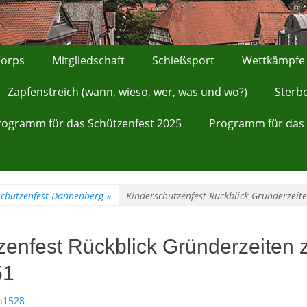
orps
Mitgliedschaft
Schießsport
Wettkämpfe
Zapfenstreich (wann, wieso, wer, was und wo?)
Sterb
rogramm für das Schützenfest 2025
Programm für das 
schützenfest Dannenberg
»
Kinderschützenfest Rückblick Gründerzeit
zenfest Rückblick Gründerzeiten
51
n1528