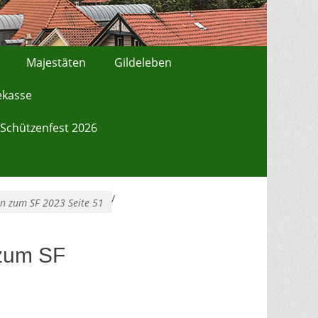
Majestäten
Gildeleben
ekasse
Schützenfest 2026
/
en zum SF 2023 Seite 51
 zum SF