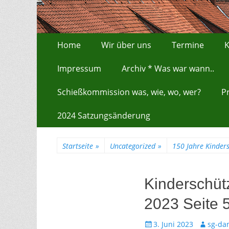
Zum
Erstes Menü
Home
Wir über uns
Termine
K
Inhalt:
Impressum
Archiv * Was war wann..
Schießkommission was, wie, wo, wer?
P
2024 Satzungsänderung
Startseite
»
Uncategorized
»
150 Jahre Kinder
Kinderschüt
2023 Seite 
Gepostet
Autor
3. Juni 2023
sg-da