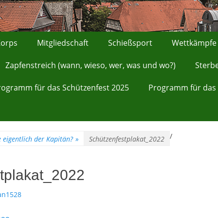
orps
Mitgliedschaft
Schießsport
Wettkämpfe
Zapfenstreich (wann, wieso, wer, was und wo?)
Sterb
rogramm für das Schützenfest 2025
Programm für das 
/
 eigentlich der Kapitän?
»
Schützenfestplakat_2022
tplakat_2022
an1528