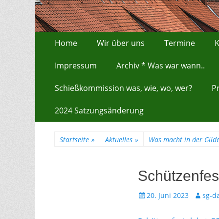
Zum
Erstes Menü
Home
Wir über uns
Termine
K
Inhalt:
Impressum
Archiv * Was war wann..
Schießkommission was, wie, wo, wer?
P
2024 Satzungsänderung
Startseite
»
Aktuelles
»
Was macht in der Gilde
Schützenfes
Gepostet
Autor
20. Juni 2023
sg-d
am