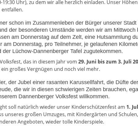
30-19:30 Uhr), zu dem wir alle herzlich einladen. Unser Höh
entfallen.
mer schon im Zusammenleben der Bürger unserer Stadt
grund der besonderen Umstände werden wir am Mittwoch 
sen am Donnerstag auf dem Zelt, eine Hutsammlung du
r am Donnerstag, pro Teilnehmer, je gelaufenen Kilomet
d der Lüchow-Dannenberger Tafel zugutekommen.
olksfest, das in diesem Jahr vom
29. Juni bis zum 3. Juli 2
 ein großes Vergnügen und noch viel mehr.
r, der Jubel einer rasanten Karussellfahrt, die Düfte de
reude, die wir in diesen schwierigen Zeiten brauchen, eg
 unserem Dannenberger Volksfest willkommen.
ght soll natürlich wieder unser Kinderschützenfest am
1. Ju
ss unseres großen Umzuges, mit Kindergärten und Schulen, 
deren Angeboten, wieder tolle Kinderspiele.