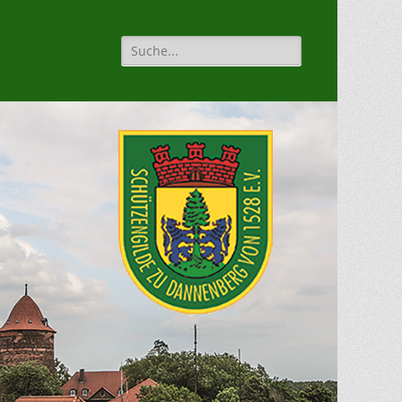
Suche
für: