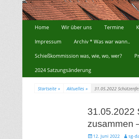
Zum
Erstes Menü
Home
Wir über uns
Termine
K
Inhalt:
Impressum
Archiv * Was war wann..
Schießkommission was, wie, wo, wer?
P
2024 Satzungsänderung
Startseite
»
Aktuelles
»
31.05.2022 Schützenfe
31.05.2022 
zusammen – 
Gepostet
Autor
12. Juni 2022
sg-d