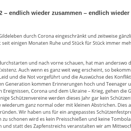
2 – endlich wieder zusammen – endlich wieder 
Gildeleben durch Corona eingeschränkt und zeitweise gänzl
seit einigen Monaten Ruhe und Stück für Stück immer mehr
durchstarten und nach vorne schauen, hat man anderswo d
xistenz. Auch wenn es ganz weit weg erscheint, so bekomme
Leid und die Not vorgeführt und die Auswüchse des Konflikt
eren Generation kommen Erinnerungen hoch und Teenager 
n Ereignissen, Corona und dem Ukraine – Krieg, gehen die 
inige Schützenvereine werden dieses Jahr gar kein Schützen
e wiederum ganz normal oder mit kleinen Abstrichen. Dies 
Gründen. Wir haben uns für ein angepasstes Schützenfest
zu schonen wird es kein Preisschießen und keine Tombola 
und statt des Zapfenstreichs veranstalten wir am Mittwoch