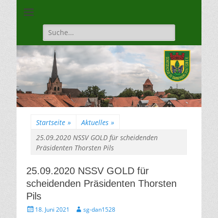
Unsere Gilde ist eine moderne, traditionsbewuste, sportliche
Schützengilde
Vereinigung
Dannenberg von
Suche
für:
1528
Startseite
»
Aktuelles
»
25.09.2020 NSSV GOLD für scheidenden
Präsidenten Thorsten Pils
25.09.2020 NSSV GOLD für
scheidenden Präsidenten Thorsten
Pils
Gepostet
Autor
18. Juni 2021
sg-dan1528
am