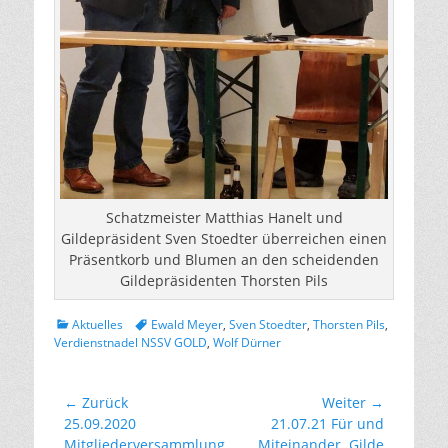
Schatzmeister Matthias Hanelt und
Gildepräsident Sven Stoedter überreichen einen
Präsentkorb und Blumen an den scheidenden
Gildepräsidenten Thorsten Pils
Kategorien
Tags
Aktuelles
Ewald Meyer
,
Sven Stoedter
,
Thorsten Pils
,
Verdienstnadel NSSV GOLD
,
Wolf Dürner
Beitragsnavigation
← Zurück
Weiter →
Vorhergehender
Nächster
25.09.2020
21.07.21 Für und
Beitrag:
Beitrag:
Mitgliederversammlung
Miteinander. Gilde