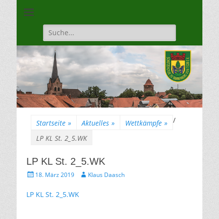
Unsere Gilde ist eine moderne, traditionsbewuste, sportliche
Schützengilde
Vereinigung
Dannenberg von
Suche
für:
1528
/
Startseite
»
Aktuelles
»
Wettkämpfe
»
LP KL St. 2_5.WK
LP KL St. 2_5.WK
Gepostet
Autor
18. März 2019
Klaus Daasch
am
LP KL St. 2_5.WK