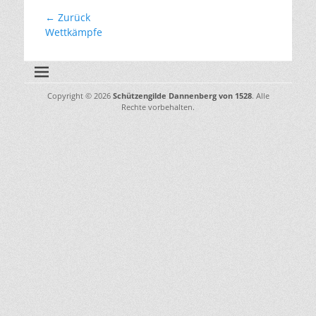
Beitragsnavigation
← Zurück
Vorhergehender
Wettkämpfe
Beitrag:
Copyright © 2026
Schützengilde Dannenberg von 1528
. Alle
Rechte vorbehalten.