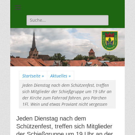
Unsere Gilde ist eine moderne, traditionsbewuste, sportliche
Schützengilde
Vereinigung
Dannenberg von
Suche
für:
1528
Startseite
»
Aktuelles
»
Jeden Dienstag nach dem Schützenfest, treffen
sich Mitglieder der Schießgruppe um 19 Uhr an
der Kirche zum Fahrrad fahren. pro Pärchen
1Fl. Wein und etwas Proviant nicht vergessen
Jeden Dienstag nach dem
Schützenfest, treffen sich Mitglieder
der Schießgruppe um 19 Uhr an der