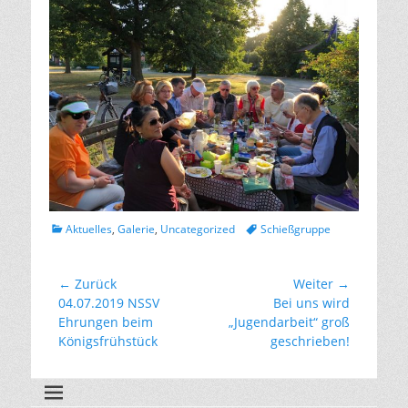
Kategorien
Tags
Aktuelles
,
Galerie
,
Uncategorized
Schießgruppe
Beitragsnavigation
← Zurück
Weiter →
Vorhergehender
Nächster
04.07.2019 NSSV
Bei uns wird
Beitrag:
Beitrag:
Ehrungen beim
„Jugendarbeit“ groß
Königsfrühstück
geschrieben!