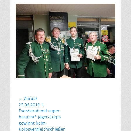
Beitragsnavigation
← Zurück
Vorhergehender
22.06.2019 1.
Beitrag:
Exerzierabend super
besucht* Jäger-Corps
gewinnt beim
Korpsvergleichschießen