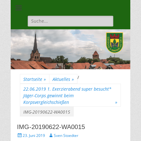
Unsere Gilde ist eine moderne, traditionsbewuste, sportliche
Schützengilde
Vereinigung
Dannenberg von
Suche
für:
1528
/
Startseite
»
Aktuelles
»
22.06.2019 1. Exerzierabend super besucht*
Jäger-Corps gewinnt beim
Korpsvergleichschießen
»
IMG-20190622-WA0015
IMG-20190622-WA0015
Gepostet
Autor
23. Juni 2019
Sven Stoedter
am