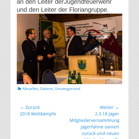
an den Leiter derJugendfeuerwehr
und den Leiter der Floriangruppe.
Kategorien
Aktuelles
,
Galerie
,
Uncategorized
Beitragsnavigation
← Zurück
Weiter →
Vorhergehender
Nächster
2018 Wettkämpfe
2.3.18 Jäger
Beitrag:
Beitrag:
Mitgliederversammlung
Jägerfahne saniert
zurück und neues