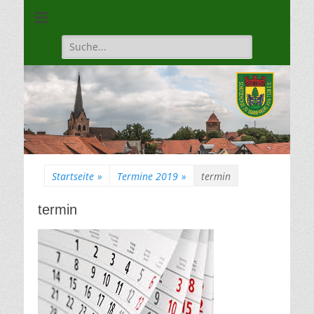
Unsere Gilde ist eine moderne, traditionsbewuste, sportliche
Schützengilde
Vereinigung
Dannenberg von
Suche
für:
1528
Startseite
»
Termine 2019
»
termin
termin