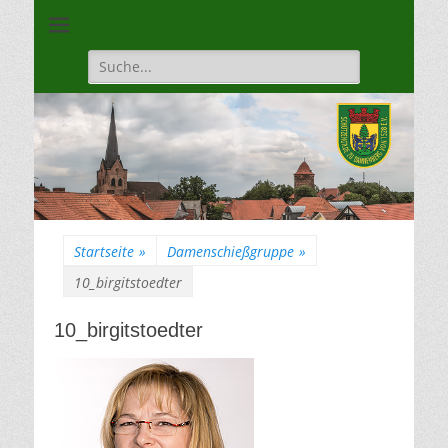
Unsere Gilde ist eine moderne, traditionsbewuste, sportliche
Schützengilde
Vereinigung
Dannenberg von
Suche
für:
1528
Startseite
»
Damenschießgruppe
»
10_birgitstoedter
10_birgitstoedter