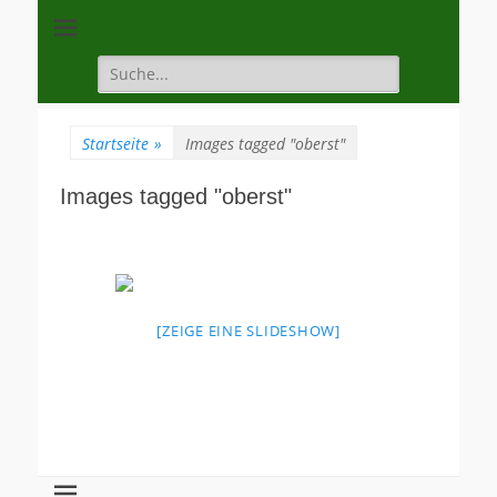
Unsere Gilde ist eine moderne, traditionsbewuste, sportliche
Schützengilde
Vereinigung
Dannenberg von
Suche
für:
1528
Startseite
»
Images tagged "oberst"
Images tagged "oberst"
[ZEIGE EINE SLIDESHOW]