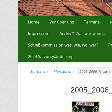
Zum
Erstes Menü
Home
Wir über uns
Termine
K
Inhalt:
Impressum
Archiv * Was war wann..
Schießkommission was, wie, wo, wer?
P
2024 Satzungsänderung
Startseite
»
Majestäten
»
2005_2006_Fricke_
2005_2006_