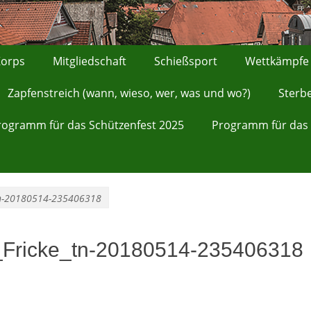
orps
Mitgliedschaft
Schießsport
Wettkämpfe
Zapfenstreich (wann, wieso, wer, was und wo?)
Sterb
rogramm für das Schützenfest 2025
Programm für das 
tn-20180514-235406318
Fricke_tn-20180514-235406318