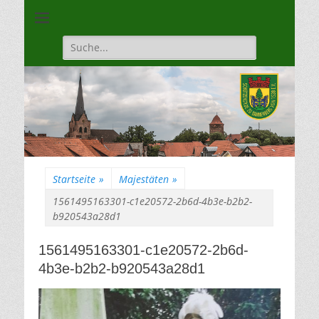
Unsere Gilde ist eine moderne, traditionsbewuste, sportliche
Schützengilde
Vereinigung
Dannenberg von
Suche
für:
1528
Startseite
»
Majestäten
»
1561495163301-c1e20572-2b6d-4b3e-b2b2-
b920543a28d1
1561495163301-c1e20572-2b6d-
4b3e-b2b2-b920543a28d1