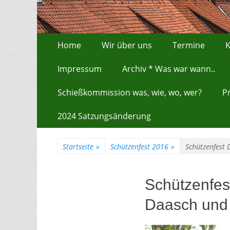
Zum
Erstes Menü
Home
Wir über uns
Termine
K
Inhalt:
Impressum
Archiv * Was war wann..
Schießkommission was, wie, wo, wer?
P
2024 Satzungsänderung
Startseite
»
Schützenfest 2016
»
Schützenfest 
Schützenfes
Daasch und 