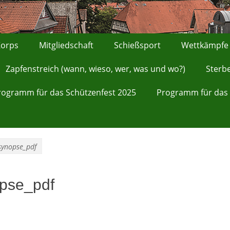
orps
Mitgliedschaft
Schießsport
Wettkämpfe
Zapfenstreich (wann, wieso, wer, was und wo?)
Sterb
rogramm für das Schützenfest 2025
Programm für das 
synopse_pdf
opse_pdf