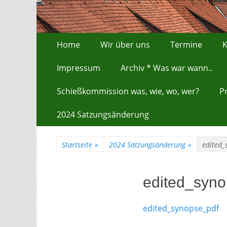
Zum
Erstes Menü
Home
Wir über uns
Termine
K
Inhalt:
Impressum
Archiv * Was war wann..
Schießkommission was, wie, wo, wer?
P
2024 Satzungsänderung
Startseite
»
2024 Satzungsänderung
»
edited_
edited_syn
edited_synopse_pdf