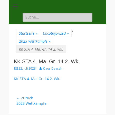
Unsere Gilde ist eine moderne, traditionsbewuste, sportliche
Schützengilde
Vereinigung
Dannenberg von
Suche
für:
1528
/
Startseite
»
Uncategorized
»
2023 Wettkämpfe
»
KK STA 4. Ma. Gr. 14 2. Wk.
KK STA 4. Ma. Gr. 14 2. Wk.
Gepostet
Autor
22. Juli 2023
Klaus Daasch
am
KK STA 4. Ma. Gr. 14 2. Wk.
Beitragsnavigation
← Zurück
Vorhergehender
2023 Wettkämpfe
Beitrag: