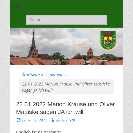
Unsere Gilde ist eine moderne, traditionsbewuste, sportliche
Schützengilde
Vereinigung
Dannenberg von
Suche
für:
1528
Startseite
»
Aktuelles
»
22.01.2022 Marion Krause und Oliver Mattiske
sagen JA ich will!
22.01.2022 Marion Krause und Oliver
Mattiske sagen JA ich will!
Gepostet
Autor
22. Januar 2022
sg-dan1528
am
Endlich ist es passiert!