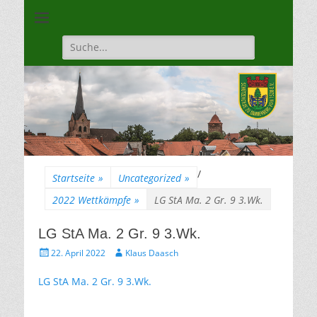
Unsere Gilde ist eine moderne, traditionsbewuste, sportliche
Schützengilde
Vereinigung
Dannenberg von
Suche
für:
1528
/
Startseite
»
Uncategorized
»
2022 Wettkämpfe
»
LG StA Ma. 2 Gr. 9 3.Wk.
LG StA Ma. 2 Gr. 9 3.Wk.
Gepostet
Autor
22. April 2022
Klaus Daasch
am
LG StA Ma. 2 Gr. 9 3.Wk.