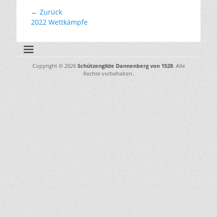
Beitragsnavigation
← Zurück
Vorhergehender
2022 Wettkämpfe
Beitrag:
Copyright © 2026
Schützengilde Dannenberg von 1528
. Alle
Rechte vorbehalten.