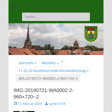
Unsere Gilde ist eine moderne, traditionsbewuste, sportliche
Schützengilde
Vereinigung
Dannenberg von
Suche
für:
1528
/
Startseite
»
Aktuelles
»
11.02.20 konstituierende Vorstandssitzung
»
IMG-20190721-WA0002-2-960×720~2
IMG-20190721-WA0002-2-
960×720~2
Gepostet
Autor
12. Februar 2020
sg-dan1528
am