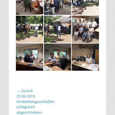
Beitragsnavigation
← Zurück
Vorhergehender
25.06.2019
Beitrag:
Kinderkönigsschießen
erfolgreich
abgeschlossen