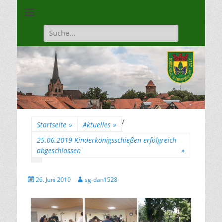
Unsere Gilde ist eine moderne, traditionsbewuste, sportliche
Schützengilde
Vereinigung
Dannenberg von
Suche
für:
1528
/
Startseite
»
Aktuelles
»
25.06.2019 Kinderkönigsschießen erfolgreich
abgeschlossen
»
Gepostet
Autor
26. Juni 2019
sg-dan1528
am