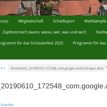
orps
Mitgliedschaft
Schießsport
Wettkämpfe
Zapfenstreich (wann, wieso, wer, was und wo?)
Sterb
rogramm für das Schützenfest 2025
Programm für das 
19
»
Screenshot_20190610_172548_com.google.android.apps.docs
_20190610_172548_com.google.a
 Stoedter