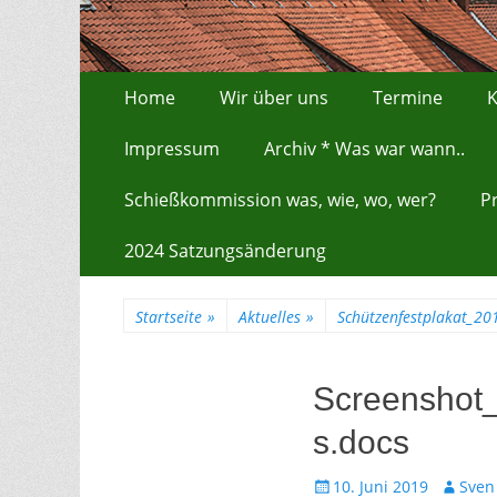
Zum
Erstes Menü
Home
Wir über uns
Termine
K
Inhalt:
Impressum
Archiv * Was war wann..
Schießkommission was, wie, wo, wer?
P
2024 Satzungsänderung
Startseite
»
Aktuelles
»
Schützenfestplakat_20
Screenshot
s.docs
Gepostet
Autor
10. Juni 2019
Sven