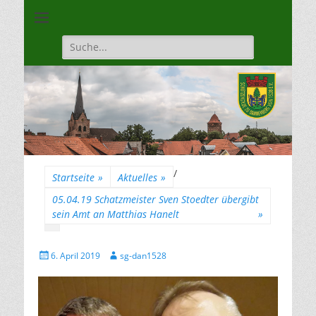
Unsere Gilde ist eine moderne, traditionsbewuste, sportliche
Schützengilde
Vereinigung
Dannenberg von
Suche
für:
1528
/
Startseite
»
Aktuelles
»
05.04.19 Schatzmeister Sven Stoedter übergibt
sein Amt an Matthias Hanelt
»
Gepostet
Autor
6. April 2019
sg-dan1528
am