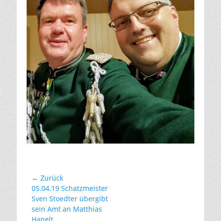
Beitragsnavigation
← Zurück
Vorhergehender
05.04.19 Schatzmeister
Beitrag:
Sven Stoedter übergibt
sein Amt an Matthias
Hanelt