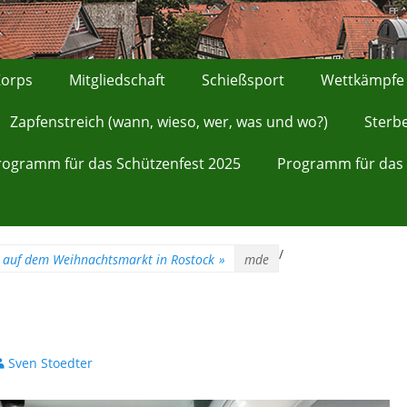
orps
Mitgliedschaft
Schießsport
Wettkämpfe
Zapfenstreich (wann, wieso, wer, was und wo?)
Sterb
rogramm für das Schützenfest 2025
Programm für das 
/
 auf dem Weihnachtsmarkt in Rostock
»
mde
utor
Sven Stoedter