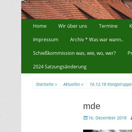
Zum
Erstes Menü
Home
Wir über uns
Termine
K
Inhalt:
Impressum
Archiv * Was war wann..
Schießkommission was, wie, wo, wer?
P
2024 Satzungsänderung
Startseite
»
Aktuelles
»
16.12.18 Königstruppe
mde
Gepostet
A
16. Dezember 2018
am