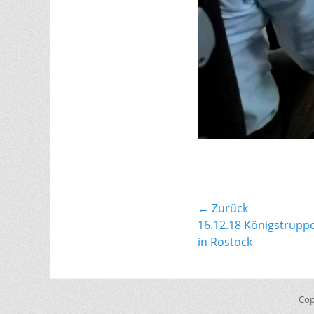
Beitragsnavi
← Zurück
Vorhergehender
16.12.18 Königstrupp
Beitrag:
in Rostock
Cop