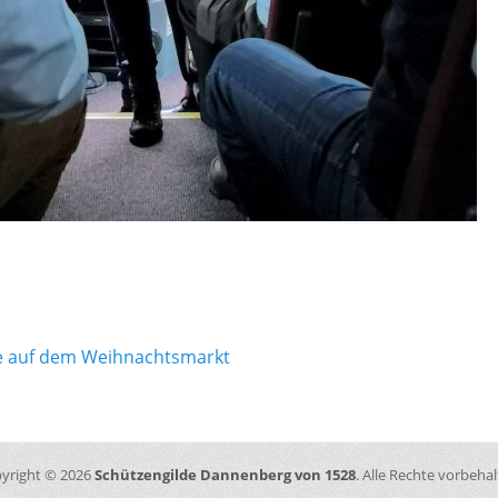
gation
e auf dem Weihnachtsmarkt
yright © 2026
Schützengilde Dannenberg von 1528
. Alle Rechte vorbehal