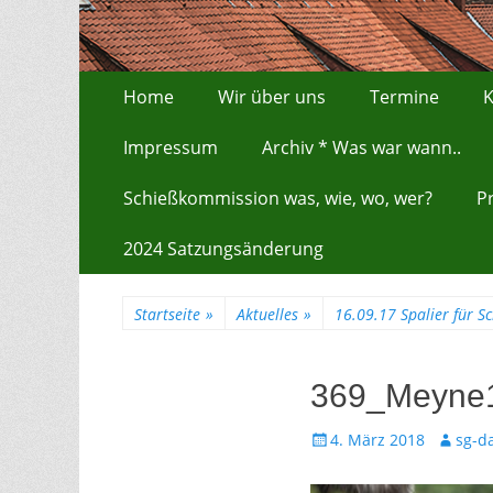
Zum
Erstes Menü
Home
Wir über uns
Termine
K
Inhalt:
Impressum
Archiv * Was war wann..
Schießkommission was, wie, wo, wer?
P
2024 Satzungsänderung
Startseite
»
Aktuelles
»
16.09.17 Spalier für 
369_Meyne
Gepostet
Autor
4. März 2018
sg-d
am