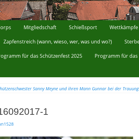
orps
Mitgliedschaft
Schießsport
Wettkämpfe
Zapfenstreich (wann, wieso, wer, was und wo?)
Sterb
rogramm für das Schützenfest 2025
Programm für das 
Schützenschwester Sanny Meyne und ihren Mann Gunnar bei der Trauung
16092017-1
an1528