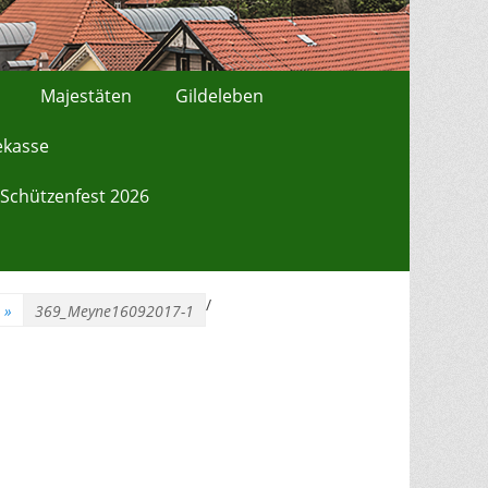
Majestäten
Gildeleben
ekasse
Schützenfest 2026
/
»
369_Meyne16092017-1