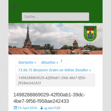
Unsere Gilde ist eine moderne, traditionsbewuste, sportliche
Schützengilde
Vereinigung
Dannenberg von
Suche
für:
1528
/
Startseite
»
Aktuelles
»
13.06.15 Benjamin Orden an Niklas Stoedter
»
1498288869029-42f00ab1-39dc-4be7-9f56-
f958ae242433
1498288869029-42f00ab1-39dc-
4be7-9f56-f958ae242433
Gepostet
Autor
19. April 2018
sg-dan1528