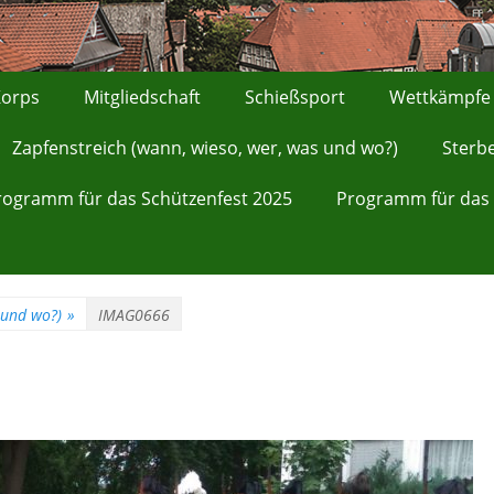
orps
Mitgliedschaft
Schießsport
Wettkämpfe
Zapfenstreich (wann, wieso, wer, was und wo?)
Sterb
rogramm für das Schützenfest 2025
Programm für das 
 und wo?)
»
IMAG0666