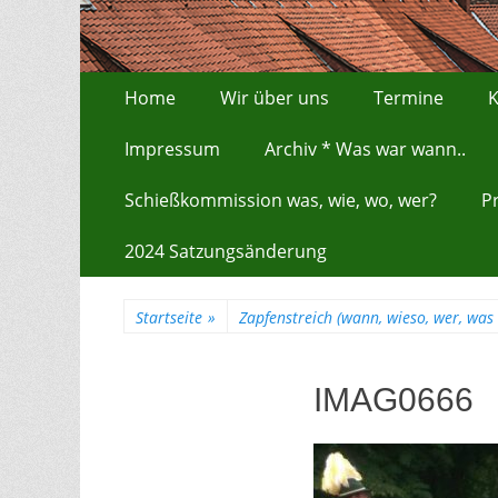
Zum
Erstes Menü
Home
Wir über uns
Termine
K
Inhalt:
Impressum
Archiv * Was war wann..
Schießkommission was, wie, wo, wer?
P
2024 Satzungsänderung
Startseite
»
Zapfenstreich (wann, wieso, wer, was
IMAG0666